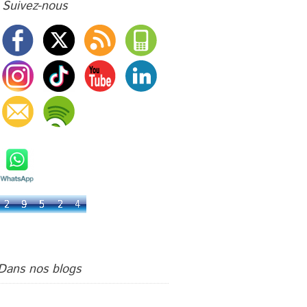
Suivez-nous
Livre d'or
Bienvenue chez G.Events !
Podcast
Su di Noi :
A bientôt
Dans nos blogs