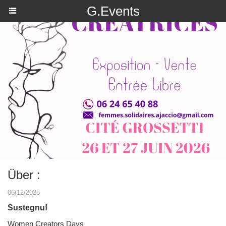
https://g.page/r/Ce4wW0qwqUOOEAE
G.Events
Über :
06/12/2025
Sustegnu!
Women Creators Days