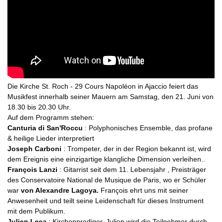
Die Kirche St. Roch - 29 Cours Napoléon in Ajaccio feiert das
Musikfest innerhalb seiner Mauern am Samstag, den 21. Juni von
18.30 bis 20.30 Uhr.
Auf dem Programm stehen:
Canturia di San'Roccu
: Polyphonisches Ensemble, das profane
& heilige Lieder interpretiert
Joseph Carboni
: Trompeter, der in der Region bekannt ist, wird
dem Ereignis eine einzigartige klangliche Dimension verleihen..
François Lanzi
: Gitarrist seit dem 11. Lebensjahr , Preisträger
des Conservatoire National de Musique de Paris, wo er Schüler
war
von
Alexandre Lagoya
.
François ehrt uns mit seiner
Anwesenheit und teilt seine Leidenschaft für dieses Instrument
mit dem Publikum.
Julien Leca
: Kirchenprediger. Julien wird die Teilnehmer durch