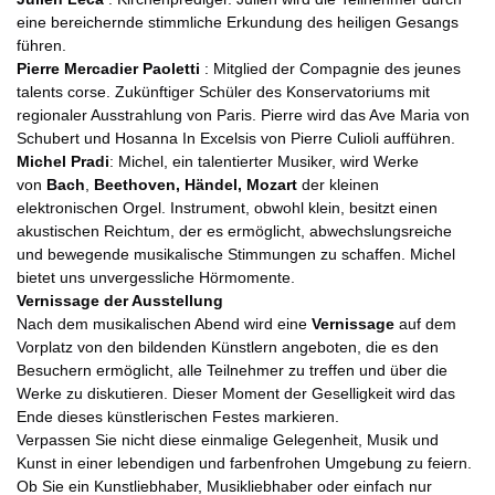
eine bereichernde stimmliche Erkundung des heiligen Gesangs
führen.
Pierre Mercadier Paoletti
: Mitglied der Compagnie des jeunes
talents corse. Zukünftiger Schüler des Konservatoriums mit
regionaler Ausstrahlung von Paris. Pierre wird das Ave Maria von
Schubert und Hosanna In Excelsis von Pierre Culioli aufführen.
Michel Prad
i
: Michel, ein talentierter Musiker, wird Werke
von
Bach
,
Beethoven, Händel, Mozart
der kleinen
elektronischen Orgel. Instrument, obwohl klein, besitzt einen
akustischen Reichtum, der es ermöglicht, abwechslungsreiche
und bewegende musikalische Stimmungen zu schaffen. Michel
bietet uns unvergessliche Hörmomente.
Vernissage der Ausstellung
Nach dem musikalischen Abend wird eine
Vernissage
auf dem
Vorplatz von den bildenden Künstlern angeboten, die es den
Besuchern ermöglicht, alle Teilnehmer zu treffen und über die
Werke zu diskutieren. Dieser Moment der Geselligkeit wird das
Ende dieses künstlerischen Festes markieren.
Verpassen Sie nicht diese einmalige Gelegenheit, Musik und
Kunst in einer lebendigen und farbenfrohen Umgebung zu feiern.
Ob Sie ein Kunstliebhaber, Musikliebhaber oder einfach nur