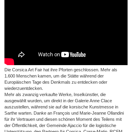
d'œuvres vendues, des artistes insulaires sélectionnés
pour exposer directement à la Galerie Anne Clace en
attendant le salon d'arts Corse dans la Sarthe. Merci à
François et Marie-Jeanne Ollandini pour leurs confiances
et ce beau moment de partage avec le public, la
municipalité d'Ajaccio pour l'aide logistique, les
partenaires Air Corsica, Corse-Matin, RCFM, le Géant des
Beaux Arts. David-André Azoulay parrain de la
manifestation, l'ensemble des artistes participants et bien
sûr vous le public. Rendez-vous en 2023.
Die Corsica Art Fair hat ihre Pforten geschlossen. Mehr als
1.600 Menschen kamen, um die Stätte während der
Europäischen Tage des Denkmals zu entdecken oder
wiederzuentdecken.
Mehr als zwanzig verkaufte Werke, Inselkünstler, die
ausgewählt wurden, um direkt in der Galerie Anne Clace
auszustellen, während sie auf die korsische Kunstmesse in
Sarthe warten. Danke an François und Marie-Jeanne Ollandini
für ihr Vertrauen und diesen schönen Moment des Teilens mit
der Öffentlichkeit, der Gemeinde Ajaccio für die logistische
Unterstützung, den Partnern Air Corsica, Corse-Matin, RCFM,