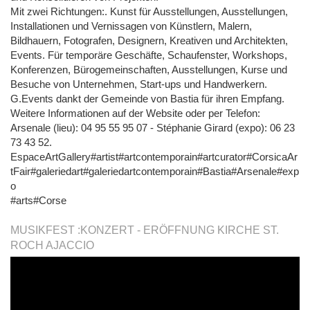
Mit zwei Richtungen:. Kunst für Ausstellungen, Ausstellungen,
Installationen und Vernissagen von Künstlern, Malern,
Bildhauern, Fotografen, Designern, Kreativen und Architekten,
Events. Für temporäre Geschäfte, Schaufenster, Workshops,
Konferenzen, Bürogemeinschaften, Ausstellungen, Kurse und
Besuche von Unternehmen, Start-ups und Handwerkern.
G.Events dankt der Gemeinde von Bastia für ihren Empfang.
Weitere Informationen auf der Website oder per Telefon:
Arsenale (lieu): 04 95 55 95 07 - Stéphanie Girard (expo): 06 23
73 43 52.
EspaceArtGallery#artist#artcontemporain#artcurator#CorsicaAr
tFair#galeriedart#galeriedartcontemporain#Bastia#Arsenale#exp
o
#arts#Corse
MUSIKFEST :KONZERT - ERÖFFNUNG KIRCHE ST.
ROCH AJACCIO