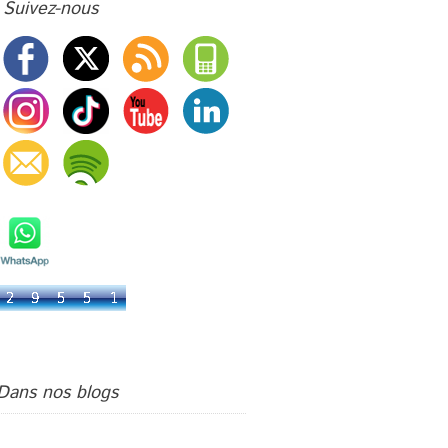
Suivez-nous
Livre d'or
Bienvenue chez G.Events !
Podcast
Su di Noi :
A bientôt
Dans nos blogs