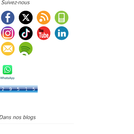
Suivez-nous
Livre d'or
Bienvenue chez G.Events !
Podcast
Su di Noi :
A bientôt
Dans nos blogs