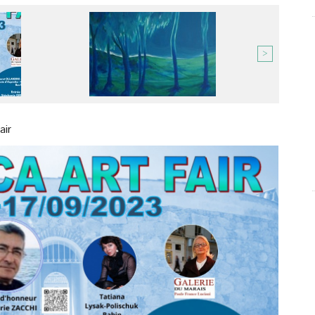
>
air