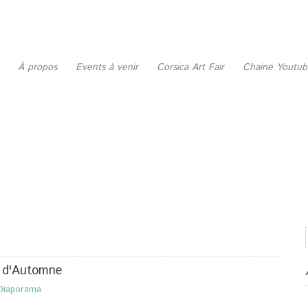
À propos
Events à venir
Corsica Art Fair
Chaine Youtu
n d'Automne
Diaporama