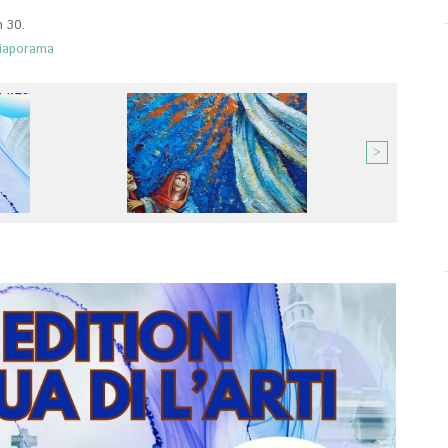
h 30.
iaporama
>