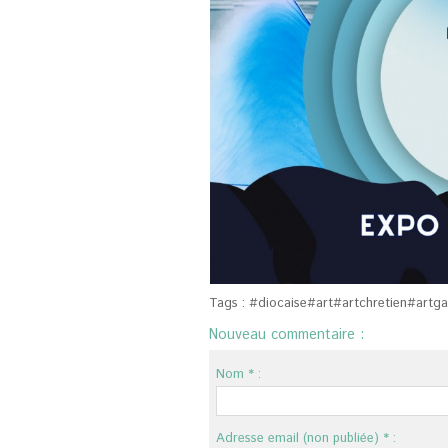
Tags :
#diocaise#art#artchretien#artg
Nouveau commentaire :
Nom * :
Adresse email (non publiée) * :