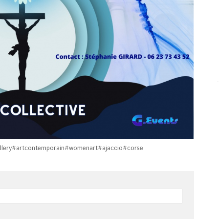
allery#artcontemporain#womenart#ajaccio#corse